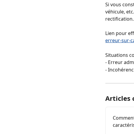
Si vous cons
véhicule, et
rectification.
Lien pour ef
erreur-sur-c
Situations c
- Erreur admi
- Incohérenc
Articles
Comment m
caractéri