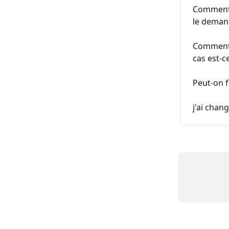
Comment o
le deman
Comment p
cas est-c
Peut-on f
j'ai chan