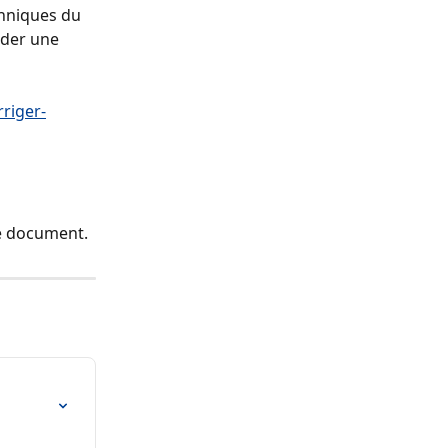
chniques du 
nder une 
rriger-
le document.