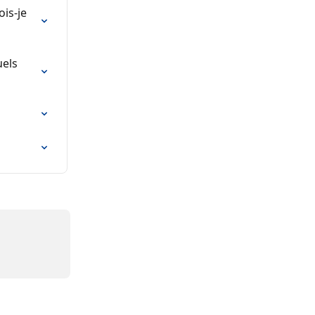
is-je 
els 