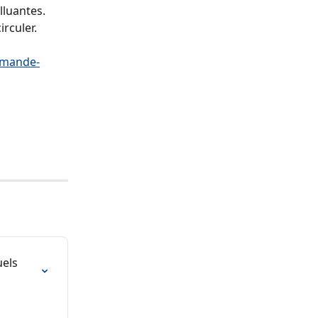
lluantes. 
irculer.
demande-
els 
 