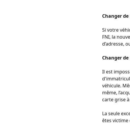
Changer de 
Si votre véh
FNI, la nouv
d’adresse, ou
Changer de 
Il est impos
d'immatricula
véhicule. Mê
même, l’acqu
carte grise 
La seule exc
êtes victime