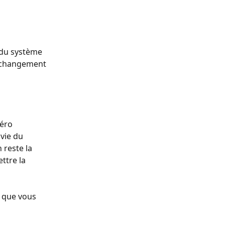
 du système 
n changement 
éro 
vie du 
reste la 
ttre la 
r que vous 