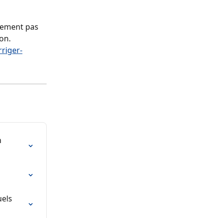
alement pas 
on.
rriger-
 
els 