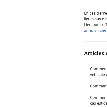
En cas d’erre
lieu, vous d
Lien pour ef
annuler-une
Articles
Comment 
véhicule 
Comment r
Comment p
cas est-c